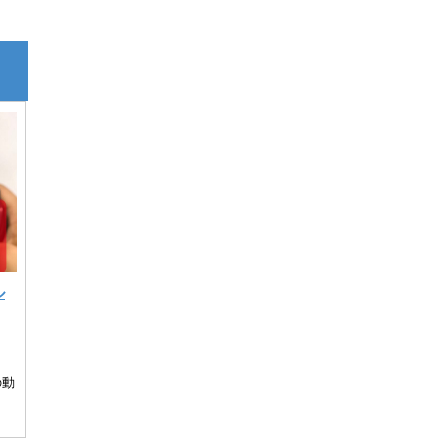
ル
。
の動