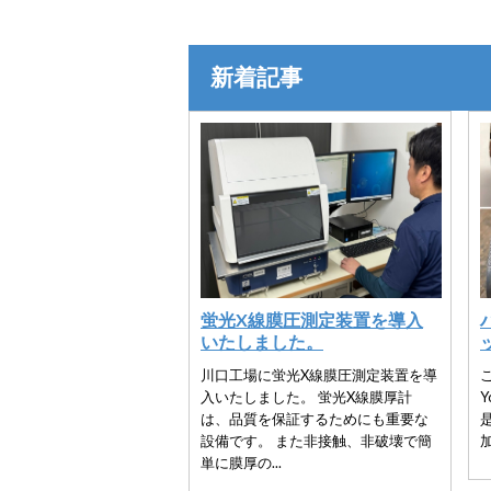
新着記事
蛍光X線膜圧測定装置を導入
いたしました。
川口工場に蛍光X線膜圧測定装置を導
入いたしました。 蛍光X線膜厚計
は、品質を保証するためにも重要な
設備です。 また非接触、非破壊で簡
加
単に膜厚の...