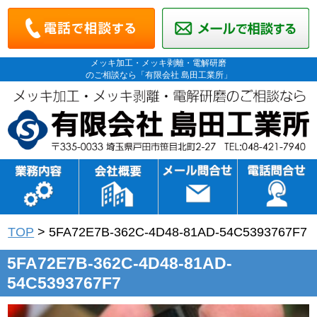
メッキ加工・メッキ剥離・電解研磨
のご相談なら「有限会社 島田工業所」
TOP
>
5FA72E7B-362C-4D48-81AD-54C5393767F7
5FA72E7B-362C-4D48-81AD-
54C5393767F7