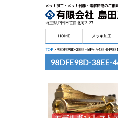
埼玉県戸田市笹目北町2-27
HOME
メッキ加工
TOP
>
98DFE98D-38EE-46FA-A43E-84988
98DFE98D-38EE-4