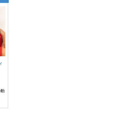
ル
。
の動