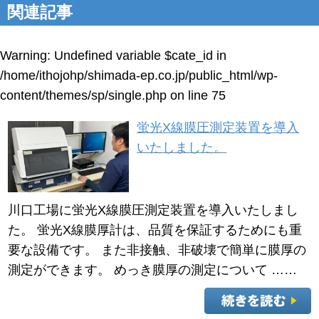
関連記事
Warning
: Undefined variable $cate_id in
/home/ithojohp/shimada-ep.co.jp/public_html/wp-
content/themes/sp/single.php
on line
75
蛍光X線膜圧測定装置を導入
いたしました。
川口工場に蛍光X線膜圧測定装置を導入いたしまし
た。 蛍光X線膜厚計は、品質を保証するためにも重
要な設備です。 また非接触、非破壊で簡単に膜厚の
測定ができます。 めっき膜厚の測定について ……