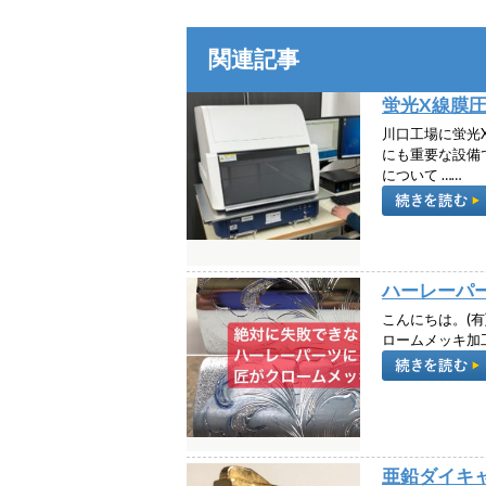
関連記事
蛍光X線膜
川口工場に蛍光
にも重要な設備
について ……
ハーレーパ
こんにちは。(有
ロームメッキ加
亜鉛ダイキ