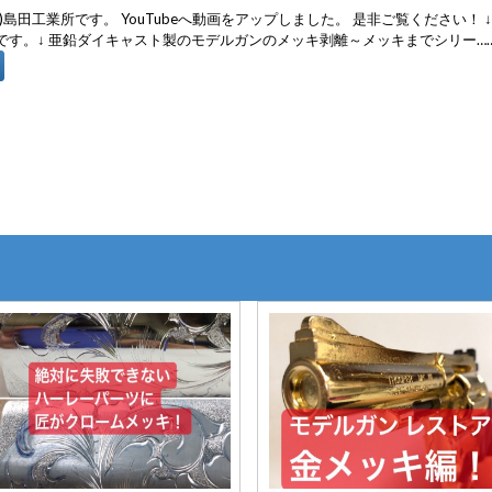
)島田工業所です。 YouTubeへ動画をアップしました。 是非ご覧ください！ 
です。↓ 亜鉛ダイキャスト製のモデルガンのメッキ剥離～メッキまでシリー…